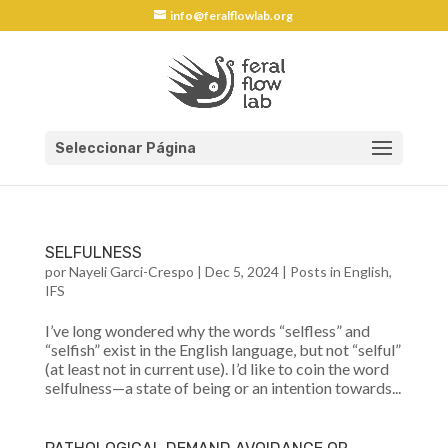
info@feralflowlab.org
Seleccionar Página
SELFULNESS
por
Nayeli Garci-Crespo
|
Dec 5, 2024
|
Posts in English
,
IFS
I’ve long wondered why the words “selfless” and
“selfish” exist in the English language, but not “selful”
(at least not in current use). I’d like to coin the word
selfulness—a state of being or an intention towards...