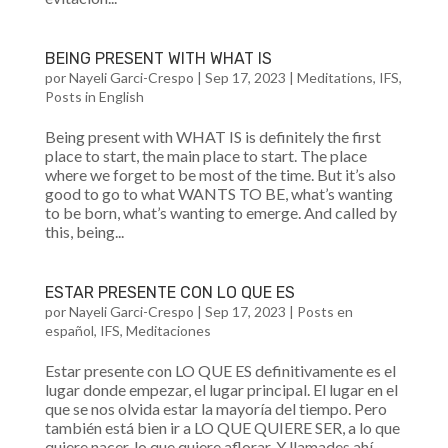
BEING PRESENT WITH WHAT IS
por
Nayeli Garci-Crespo
|
Sep 17, 2023
|
Meditations
,
IFS
,
Posts in English
Being present with WHAT IS is definitely the first
place to start, the main place to start. The place
where we forget to be most of the time. But it’s also
good to go to what WANTS TO BE, what’s wanting
to be born, what’s wanting to emerge. And called by
this, being...
ESTAR PRESENTE CON LO QUE ES
por
Nayeli Garci-Crespo
|
Sep 17, 2023
|
Posts en
español
,
IFS
,
Meditaciones
Estar presente con LO QUE ES definitivamente es el
lugar donde empezar, el lugar principal. El lugar en el
que se nos olvida estar la mayoría del tiempo. Pero
también está bien ir a LO QUE QUIERE SER, a lo que
quiere nacer, lo que quiere aflorar. Y llamades ahí,...