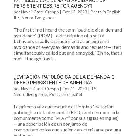
PATHOLOGICAL DEMAND AVOIDANCE OR
PERSISTENT DESIRE FOR AGENCY?
por
Nayeli Garci-Crespo
|
Oct 12, 2023
|
Posts in English
,
IFS
,
Neurodivergence
The first time I heard the term “pathological demand
avoidance” (PDA*)—a description of a set of
behaviors usually characterized as an extreme
avoidance of everyday demands and requests—I felt
simultaneously called out and annoyed. “Oh no, that’s
me!” I thought (as I...
¿EVITACIÓN PATOLÓGICA DE LA DEMANDA O
DESEO PERSISTENTE DE AGENCIA?
por
Nayeli Garci-Crespo
|
Oct 12, 2023
|
IFS
,
Neurodivergencia
,
Posts en español
La primera vez que escuché el término “evitación
patológica de la demanda” (EPD, también conocida
comúnmente como “PDA*” por sus siglas en inglés)
—una descripción de un conjunto de
comportamientos que suelen caracterizarse por una
evitación...